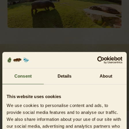
Die rund 8 cm dicken Panoramaglasscheiben ermöglichen
Ihnen fast hautnahe Einblicke in das faszinierende
Wasserballett dieser Schwergewichte. Innerhalb von 24
Consent
Details
About
Stunden werden hier rund fünf Millionen Liter Wasser
gereinigt. Das gut 1.000 m² umfassende Glasdach besteht
aus mehr als 800 Einzelscheiben und war bei der Eröffnung
This website uses cookies
1997 die größte freitragende Doppelkuppel Europas.
We use cookies to personalise content and ads, to
provide social media features and to analyse our traffic.
We also share information about your use of our site with
our social media, advertising and analytics partners who