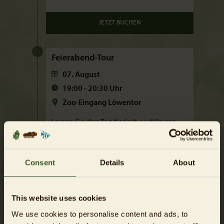
JETZT BUCHEN
Feierabend-Tour
07. August
19:00 - 20:30 Uhr
Zoo-Eingang Löwentor
Lassen Sie den Tag tierisch ausklingen
und drehen Sie in den Abendstunden
noch eine Runde durch den Zoo Berlin.
Wer wird abends erst richtig wach und
Consent
Details
About
wer darf draußen schlafen? Gehen Sie
zusammen mit einem Guide diesen
spannenden Fragen auf den Grund und
This website uses cookies
lüften Sie noch viele weitere
We use cookies to personalise content and ads, to
Geheimnisse der Zoo-Bewohner.