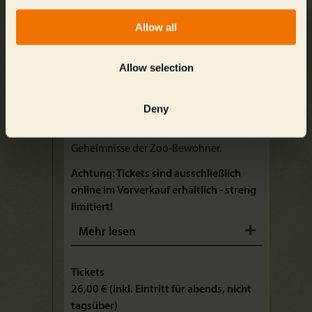
Lassen Sie den Tag tierisch ausklingen
Allow all
und drehen Sie in den Abendstunden
noch eine Runde durch den Zoo Berlin.
Wer wird abends erst richtig wach und
Allow selection
wer darf draußen schlafen? Gehen Sie
zusammen mit einem Guide diesen
Deny
spannenden Fragen auf den Grund und
lüften Sie noch viele weitere
Geheimnisse der Zoo-Bewohner.
Achtung: Tickets sind ausschließlich
online im Vorverkauf erhältlich - streng
limitiert!
Mehr lesen
Tickets
26,00 € (inkl. Eintritt für abends, nicht
tagsüber)