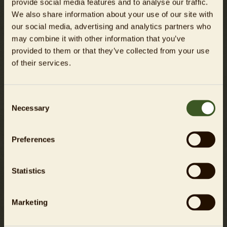
provide social media features and to analyse our traffic.
Achtung: Tickets sind ausschließlich
We also share information about your use of our site with
online im Vorverkauf erhältlich - streng
our social media, advertising and analytics partners who
limitiert!
may combine it with other information that you’ve
provided to them or that they’ve collected from your use
Mehr lesen
of their services.
Tickets
26,00 € (inkl. Eintritt für abends, nicht
Consent
Necessary
tagsüber)
Selection
JETZT BUCHEN
Preferences
Statistics
Feierabend-Tour
13. August
Marketing
19:00 - 20:30 Uhr
Zoo-Eingang Löwentor