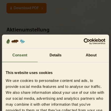
Download PDF
Aktienumstellung
Alle Infos
Consent
Details
About
Hauptversammlung
Zur elektronischen Anmeldung
This website uses cookies
Einladung zur Hauptversammlung 2026
We use cookies to personalise content and ads, to
provide social media features and to analyse our traffic.
DOWNLOAD PDF
We also share information about your use of our site with
our social media, advertising and analytics partners who
Anmelde- und Vollmachtsformular zur Hauptversammlung
may combine it with other information that you’ve
2026
provided to them or that they’ve collected from your use