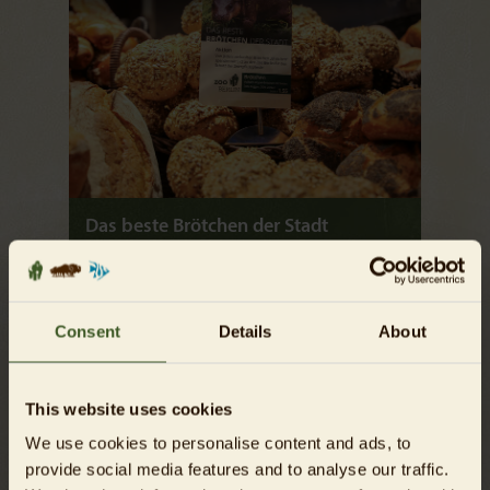
Das beste Brötchen der Stadt
Backen für den Artenschutz: Lindner
präsentiert seine Hommage an das beliebte
Mini-Hippo im Zoo Berlin
Consent
Details
About
Mehr erfahren
This website uses cookies
We use cookies to personalise content and ads, to
provide social media features and to analyse our traffic.
29.06.2026
BLOG