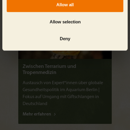
Allow all
Allow selection
Deny
Zwischen Terrarium und
Tropenmedizin
Austausch von Expert*innen über globale
Gesundheitspolitik im Aquarium Berlin |
Fokus auf Umgang mit Giftschlangen in
Deutschland
Mehr erfahren