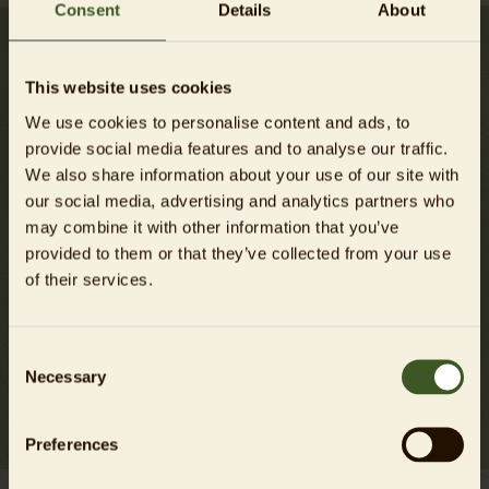
Consent
Details
About
This website uses cookies
We use cookies to personalise content and ads, to
provide social media features and to analyse our traffic.
We also share information about your use of our site with
our social media, advertising and analytics partners who
may combine it with other information that you’ve
Tierwohl ist eine Herzensangelegenheit
provided to them or that they’ve collected from your use
Ein verantwortungsbewusster Umgang mit Tieren erfordert
of their services.
Empathie und Beobachtungsgabe. Durch die engagierte
Mitarbeit der Ehrenamtlichen vor Ort, die direkt mit den
Gästen interagieren, wird sichergestellt, dass auch
Consent
Necessary
Menschen ohne umfassende Erfahrung im direkten Kontakt
Selection
mit Wild- und Nutztieren von kompetenten
Ansprechpartner*innen beraten werden können.
Preferences