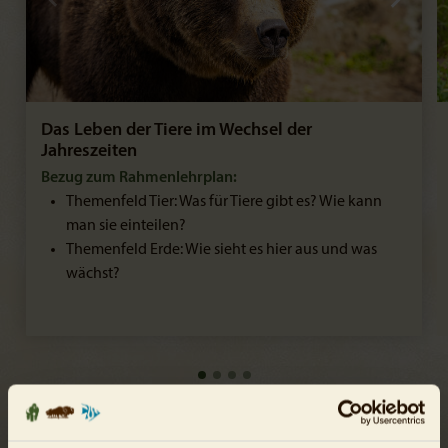
Das Leben der Tiere im Wechsel der
Jahreszeiten
Bezug zum Rahmenlehrplan:
Themenfeld Tier: Was für Tiere gibt es? Wie kann
man sie einteilen?
Themenfeld Erde: Wie sieht es hier aus und was
wächst?