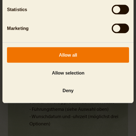
Statistics
Teilnehmer
Eine Schulklasse (max. 30 Schüler*innen)
Marketing
Buchung
E-Mail:
zooschule@
zoo-berlin.de
Allow all
Bitte schicken Sie eine Buchungsanfrage mind.
14 Tage im Voraus. Bitte teilen Sie mit Ihrer
Anfrage direkt folgende Infos mit:
Allow selection
- Name und Anschrift Schule, Schultyp
- Ansprechpartner*in, Telefonnummer
Deny
- Klassenstufe, voraussichtliche Anzahl
Schüler*innen, ggf. Besonderheiten Klasse
- Führungsthema (siehe Auswahl oben)
- Wunschdatum und -uhrzeit (möglichst drei
Optionen)