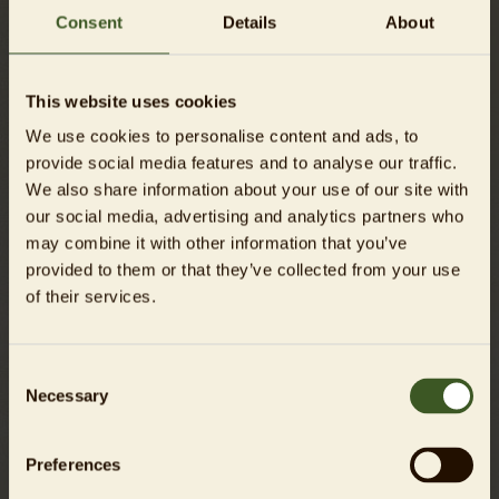
Consent
Details
About
Alles auf einen Blick!
This website uses cookies
Dauer
90 Minuten
We use cookies to personalise content and ads, to
provide social media features and to analyse our traffic.
Mögliche Startzeiten:
We also share information about your use of our site with
9:15 Uhr, 11:15 Uhr, 13:15 Uhr
our social media, advertising and analytics partners who
may combine it with other information that you’ve
Sprache
provided to them or that they’ve collected from your use
Deutsch oder Englisch
of their services.
Preise
50 € (zzgl. Eintritt)
Consent
Necessary
Selection
Es gelten die regulären Eintrittspreise für
Schulen. Eine Übersicht finden Sie
hier
. Bitte
denken Sie unbedingt an eine
Preferences
Schulbescheinigung.