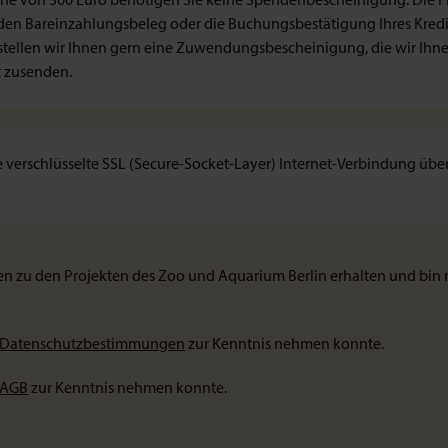
öhe von 300 Euro benötigen Sie keine Spendenbescheinigung. Die F
den Bareinzahlungsbeleg oder die Buchungsbestätigung Ihres Krediti
rstellen wir Ihnen gern eine Zuwendungsbescheinigung, die wir Ih
t zusenden.
 verschlüsselte SSL (Secure-Socket-Layer) Internet-Verbindung übe
nen zu den Projekten des Zoo und Aquarium Berlin erhalten und bi
Datenschutzbestimmungen
zur Kenntnis nehmen konnte.
AGB
zur Kenntnis nehmen konnte.