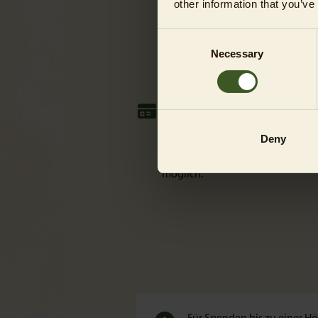
other information that you’ve
Consent
Necessary
Selection
Zahlungsweise
Für Kreditkartenzahlungen
Deny
wählen Sie bitte PayPal aus. Dies
ist auch ohne PayPal-Konto
möglich.