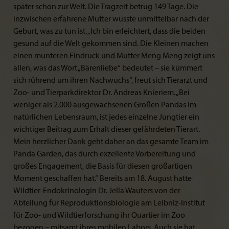
später schon zur Welt. Die Tragzeit betrug 149 Tage. Die
inzwischen erfahrene Mutter wusste unmittelbar nach der
Geburt, was zu tun ist. „Ich bin erleichtert, dass die beiden
gesund auf die Welt gekommen sind. Die Kleinen machen
einen munteren Eindruck und Mutter Meng Meng zeigt uns
allen, was das Wort „Bärenliebe“ bedeutet – sie kümmert
sich rührend um ihren Nachwuchs“, freut sich Tierarzt und
Zoo- und Tierparkdirektor Dr. Andreas Knieriem. „Bei
weniger als 2.000 ausgewachsenen Großen Pandas im
natürlichen Lebensraum, ist jedes einzelne Jungtier ein
wichtiger Beitrag zum Erhalt dieser gefährdeten Tierart.
Mein herzlicher Dank geht daher an das gesamte Team im
Panda Garden, das durch exzellente Vorbereitung und
großes Engagement, die Basis für diesen großartigen
Moment geschaffen hat.“ Bereits am 18. August hatte
Wildtier-Endokrinologin Dr. Jella Wauters von der
Abteilung für Reproduktionsbiologie am Leibniz-Institut
für Zoo- und Wildtierforschung ihr Quartier im Zoo
bezogen – mitsamt ihres mobilen Labors. Auch sie hat