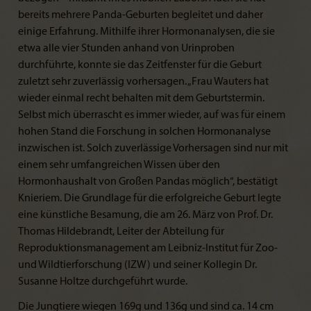
bereits mehrere Panda-Geburten begleitet und daher
einige Erfahrung. Mithilfe ihrer Hormonanalysen, die sie
etwa alle vier Stunden anhand von Urinproben
durchführte, konnte sie das Zeitfenster für die Geburt
zuletzt sehr zuverlässig vorhersagen. „Frau Wauters hat
wieder einmal recht behalten mit dem Geburtstermin.
Selbst mich überrascht es immer wieder, auf was für einem
hohen Stand die Forschung in solchen Hormonanalyse
inzwischen ist. Solch zuverlässige Vorhersagen sind nur mit
einem sehr umfangreichen Wissen über den
Hormonhaushalt von Großen Pandas möglich“, bestätigt
Knieriem. Die Grundlage für die erfolgreiche Geburt legte
eine künstliche Besamung, die am 26. März von Prof. Dr.
Thomas Hildebrandt, Leiter der Abteilung für
Reproduktionsmanagement am Leibniz-Institut für Zoo-
und Wildtierforschung (IZW) und seiner Kollegin Dr.
Susanne Holtze durchgeführt wurde.
Die Jungtiere wiegen 169g und 136g und sind ca. 14 cm