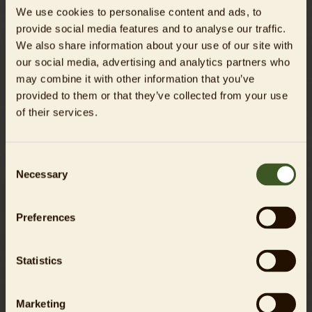
Mittlerweile haben sich die Bestände zwar erholt, als
We use cookies to personalise content and ads, to
bedroht gelten Panzernashörner jedoch noch immer. Auch
provide social media features and to analyse our traffic.
für viele andere Tierarten ist die Lage dramatisch – die
We also share information about your use of our site with
Weltnaturschutzunion IUCN listet aktuell fast
37.500
Tier-
our social media, advertising and analytics partners who
und Pflanzenarten als bedroht. Das sind mehr als jemals
may combine it with other information that you’ve
zuvor. „Wir stehen vor einer großen, komplexen und
provided to them or that they’ve collected from your use
überaus bedrohlichen Herausforderung. Auf Wünsche
of their services.
müssen Taten folgen, damit bedrohte Tiere wie das
Panzernashorn auf unserer Erde langfristig eine sichere
Zukunft haben“, erklärt Zoo- und Tierparkdirektor Dr.
Consent
Andreas Knieriem. „Und wir müssen uns bewusstmachen,
Necessary
Selection
dass mit schwindender Biodiversität die Grundlage
jeglichen Lebens auf unserem Planeten Stück für Stück
Preferences
verloren geht. Daher geht dieses Thema jeden einzelnen
von uns an.“ Der auffällige Turm wird nun weit über die
Grenzen des Zoos hinaus auf dieses wichtige Thema
Statistics
aufmerksam machen.
Die Finanzierung der naturnahen Nashorn-Anlage konnte
Marketing