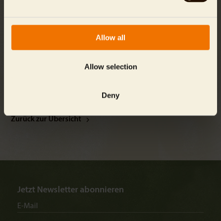
bereits vor der Corona-Pandemie sichergestellt werden,
sodass dieses Bauprojekt wie geplant umgesetzt werden
kann. Für den Bau der Nashorn Pagode sind insgesamt rund
20 Millionen Euro veranschlagt. Wie auch der Panda Garden
Allow all
wird die Nashorn Pagode vom Berliner Architekturbüro dan
pearlman Erlebnisarchitektur geplant.
Allow selection
Deny
Zurück zur Übersicht
Jetzt Newsletter abonnieren