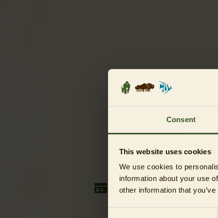
Consent
This website uses cookies
We use cookies to personalis
information about your use of
Zahlungsweise
other information that you’ve
Für Kreditkartenzahlungen
wählen Sie bitte PayPal aus. Dies
Consent