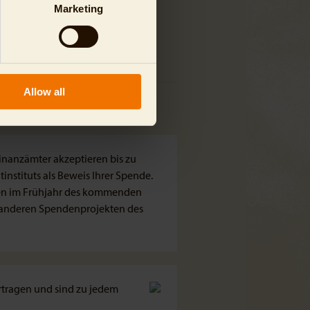
Marketing
Allow all
inanzämter akzeptieren bis zu
nstituts als Beweis Ihrer Spende.
nen im Frühjahr des kommenden
n anderen Spendenprojekten des
rtragen und sind zu jedem