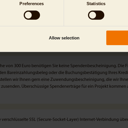
Preferences
Statistics
Allow selection
öhe von 300 Euro benötigen Sie keine Spendenbescheinigung. Die F
den Bareinzahlungsbeleg oder die Buchungsbestätigung Ihres Krediti
rstellen wir Ihnen gern eine Zuwendungsbescheinigung, die wir Ih
st zusenden. Überschüssige Spendenerträge für ein Projekt komme
 verschlüsselte SSL (Secure-Socket-Layer) Internet-Verbindung übe