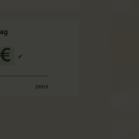
rag
 €
2000 €