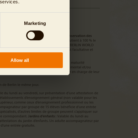
 services.
Marketing
us uniquement sur place, aux caisses du zoo.
aque billet comprend une
contribution à la conservation des
contribution à la conservation des espèces
soutient à 100 % le
spèces du zoo et parc animalier de Berlin « BERLIN WORLD
seignements, cliquez
ici
. Cette contribution est facultative et
es billets si vous le souhaitez.
Allow all
nsi que les personnes ne disposant pas de la maturité
rveillance permanente en raison de leur état mental et/ou
tre accompagnés par une personne majeure en charge de leur
ium de Berlin le même jour.
le du lundi au vendredi, sur présentation d’une attestation de
 établissements d’enseignement général (non valable pour les
upérieur, comme ceux d’enseignement professionnel ou les
compagnateur par groupe de 15 élèves bénéficie d'une entrée
spécialisés, d’autres limites de groupe peuvent s’appliquer sur
ire correspondant.
Jardins d’enfants :
Valable du lundi au
 attestation du jardin d’enfants. Un adulte accompagnateur par
d'une entrée gratuite.