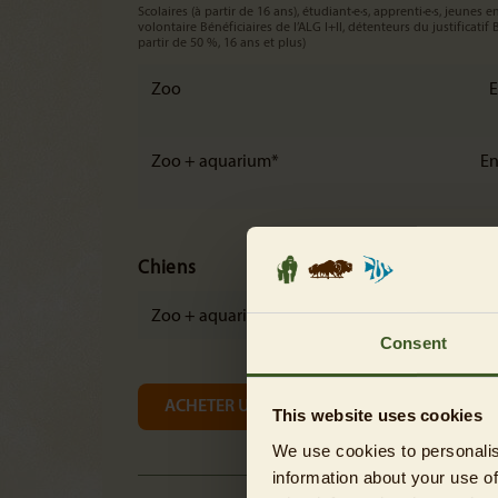
Scolaires (à partir de 16 ans), étudiant·e·s, apprenti·e·s, jeunes en
volontaire Bénéficiaires de l’ALG I+II, détenteurs du justificatif
partir de 50 %, 16 ans et plus)
Zoo
E
Zoo + aquarium*
En
Chiens
Zoo + aquarium
malheur
Consent
ACHETER UN BILLET MAINTENANT
This website uses cookies
We use cookies to personalis
information about your use of