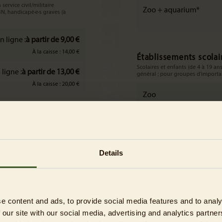
 service civil/militaire
Zoo + aquarium*
 BN, handicapé·e·s graves (à
n ligne :
à partir de 9,00 €
À la caisse : 14,00 €
Établissements scolai
Scolaires et enfants (de 4 à 19 
 ligne :
à partir de 13,00 €
général ; pour groupes d’importan
À la caisse : 20,00 €
Zoo
Zoo + aquarium*
eusement non autorisés
Details
Jardins d’enfants de B
à partir de cinq enfants
e content and ads, to provide social media features and to analy
Zoo + aquarium
 our site with our social media, advertising and analytics partn