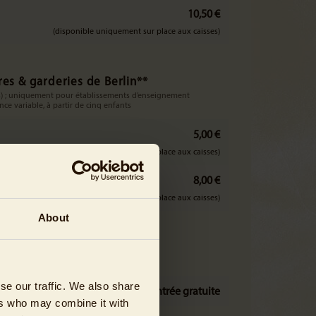
10,50 €
(disponible uniquement sur place aux caisses)
res & garderies de Berlin**
ans) ; uniquement pour établissements d’enseignement
ce variable, à partir de cinq enfants
5,00 €
(disponible uniquement sur place aux caisses)
8,00 €
(disponible uniquement sur place aux caisses)
About
erlin**
se our traffic. We also share
entrée gratuite
ers who may combine it with