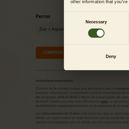
other information that you’ve
Consent
Perros
Necessary
Selection
Zoo + Aquarium
COMPRAR ENTRADAS AHORA
Deny
Indicaciones importantes
El precio de la entrada incluye una aportación para la
conserva
(excepto reducciones). La aportación para la conservación de e
del programa «BERLIN WORLD WILD» de conservación de especi
de Berlín. Puede consultar más información
aquí
. La aportació
deshabilitada independientemente en el momento de la comp
Los
niños menores de 12 años
o las personas que no dispongan
deban ser supervisados en todo momento por su condición men
siempre acompañados por un adulto que les supervise en todas