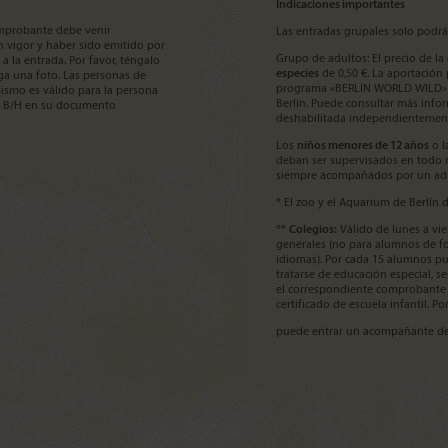
Indicaciones importantes
omprobante debe venir
Las entradas grupales solo podrá
en vigor y haber sido emitido por
Grupo de adultos: El precio de l
a la entrada. Por favor, téngalo
especies
de 0,50 €. La aportación
ga una foto. Las personas de
programa «BERLIN WORLD WILD» d
ismo es válido para la persona
Berlín. Puede consultar más inf
o B/H en su documento
deshabilitada independientemen
Los
niños menores de 12 años
o l
deban ser supervisados en todo 
siempre acompañados por un adult
* El zoo y el Aquarium de Berlín 
**
Colegios:
Válido de lunes a vie
generales (no para alumnos de f
idiomas). Por cada 15 alumnos p
tratarse de educación especial, s
el correspondiente comprobante 
certificado de escuela infantil. P
puede entrar un acompañante de