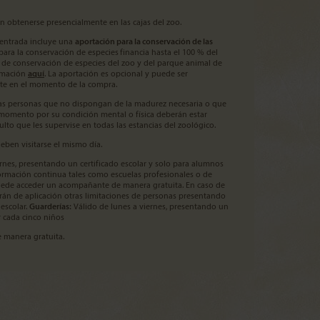
n obtenerse presencialmente en las cajas del zoo.
a entrada incluye una
aportación para la conservación de las
 para la conservación de especies
financia hasta el 100 % del
e conservación de especies del zoo y del parque animal de
ormación
aquí
. La aportación es opcional y puede ser
te en el momento de la compra.
as personas que no dispongan de la madurez necesaria o que
momento por su condición mental o física deberán estar
o que les supervise en todas las estancias del zoológico.
deben visitarse el mismo día.
rnes, presentando un certificado escolar y solo para alumnos
ormación continua tales como escuelas profesionales o de
uede acceder un acompañante de manera gratuita. En caso de
erán de aplicación otras limitaciones de personas presentando
escolar.
Guarderías:
Válido de lunes a viernes, presentando un
or cada cinco niños
 manera gratuita.