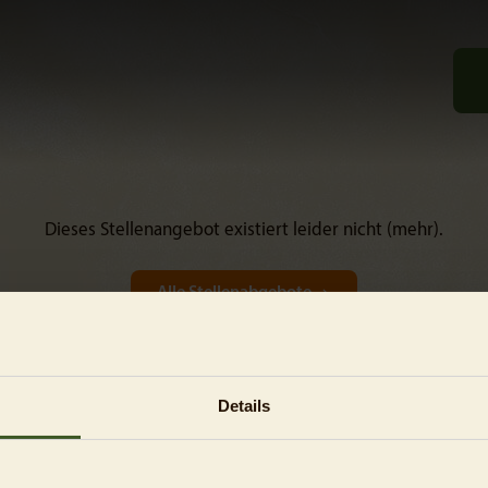
Dieses Stellenangebot existiert leider nicht (mehr).
Alle Stellenabgebote
Details