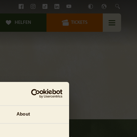
HELFEN
TICKETS
About