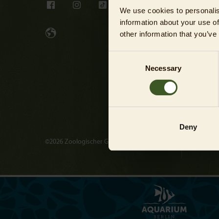
Karrier
We use cookies to personalis
information about your use of
Presse
other information that you’ve
Kontakt
Consent
Investo
Necessary
Selection
Relatio
Energi
Meldest
Deny
gem.
Hinwei
©2026 Zoologischer Garten Berlin AG