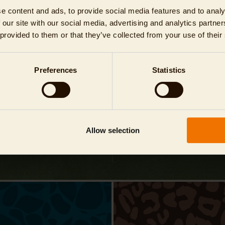
e
Impressum
info@
zoo-berlin.de
e content and ads, to provide social media features and to analy
 our site with our social media, advertising and analytics partn
Datenschutz
Zoologischer Garten Berl
 provided to them or that they’ve collected from your use of their
Hardenbergplatz 8, 10787 Be
AGB
Cookie-Einwilligung
r
Preferences
Statistics
ns
emanagementsystem
elle
Allow selection
sgeberschutzgesetz