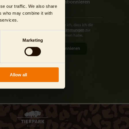
Jetzt Newsletter abonnieren
se our traffic. We also share
ers who may combine it with
in AG
 services.
rlin
Hiermit bestätige ich, dass ich die
Datenschutzbestimmungen
zur
Kenntnis genommen habe.
Marketing
Allow all